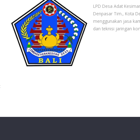
a
LPD Desa Adat Kesiman 
Denpasar Tim., Kota D
menggunakan jasa kami 
dan teknisi jaringan ko
t