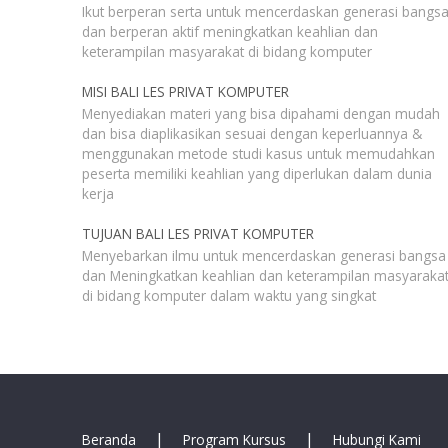
Ikut berperan serta untuk mencerdaskan generasi bangs
dan berperan aktif meningkatkan keahlian dan
keterampilan masyarakat di bidang komputer
MISI BALI LES PRIVAT KOMPUTER
Menyediakan materi yang bisa dipahami dengan mudah
dan bisa diaplikasikan sesuai dengan keperluannya &
menggunakan metode studi kasus untuk memudahkan
peserta memiliki keahlian yang diperlukan dalam dunia
kerja
TUJUAN BALI LES PRIVAT KOMPUTER
Menyebarkan ilmu untuk mencerdaskan generasi bangsa
dan Meningkatkan keahlian dan keterampilan masyaraka
di bidang komputer dalam waktu yang singkat
|
|
Beranda
Program Kursus
Hubungi Kami